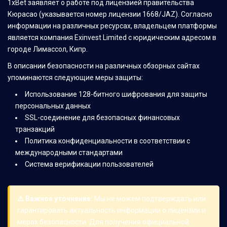
1xBet заявляет о работе под лицензией правительства
Кюрасао (указывается номер лицензии 1668/JAZ). Согласно
информации на различных ресурсах, владельцем платформы
является компания Exinvest Limited с юридическим адресом в
городе Лимассол, Кипр.
В описании безопасности на различных обзорных сайтах
упоминаются следующие меры защиты:
Использование 128-битного шифрования для защиты
персональных данных
SSL-соединение для безопасных финансовых
транзакций
Политика конфиденциальности в соответствии с
международными стандартами
Система верификации пользователей
⚠️ Важное уточнение:
Мы не можем подтверждать или
гарантировать актуальность информации о лицензии и
мерах безопасности. Для получения официальной