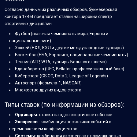
Согласно данным из различных обзоров, букмекерская
контора 1xBet предлагает ставки на широкий спектр
спортивных дисциплин:
Футбол (включая чемпионаты мира, Европы и
национальные лиги)
Хоккей (НХЛ, КХЛ и другие международные турниры)
Баскетбол (НБА, Евролига, национальные чемпионаты)
Теннис (ATP, WTA, турниры Большого шлема)
Единоборства (UFC, Bellator, профессиональный бокс)
Киберспорт (CS:GO, Dota 2, League of Legends)
Автоспорт (Формула-1, NASCAR)
Множество других видов спорта
Типы ставок (по информации из обзоров):
Ординары:
ставка на одно спортивное событие
Экспрессы:
комбинация нескольких событий с
перемножением коэффициентов
Системы:
комбинация экспрессов с возможностью