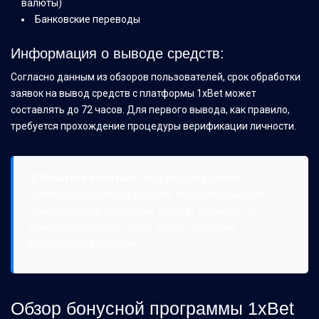
валюты)
Банковские переводы
Информация о выводе средств:
Согласно данным из обзоров пользователей, срок обработки
заявок на вывод средств с платформы 1xBet может
составлять до 72 часов. Для первого вывода, как правило,
требуется прохождение процедуры верификации личности.
💡 Обратите внимание:
Актуальные условия
пополнения и вывода средств, включая комиссии,
лимиты и сроки обработки, следует уточнять на
официальном сайте 1xBet. Мы не проводим
финансовые операции.
Обзор бонусной программы 1xBet