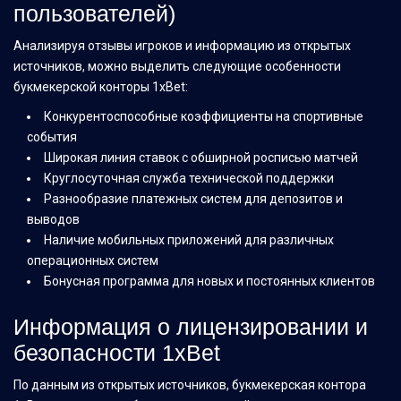
пользователей)
Анализируя отзывы игроков и информацию из открытых
источников, можно выделить следующие особенности
букмекерской конторы 1xBet:
Конкурентоспособные коэффициенты на спортивные
события
Широкая линия ставок с обширной росписью матчей
Круглосуточная служба технической поддержки
Разнообразие платежных систем для депозитов и
выводов
Наличие мобильных приложений для различных
операционных систем
Бонусная программа для новых и постоянных клиентов
Информация о лицензировании и
безопасности 1xBet
По данным из открытых источников, букмекерская контора