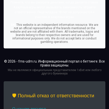
Помните, что вы рискуете деньгами, когда делаете ставки.
Азартные игры могут вызывать зависимость. Играйте
ответственно. Лица младше 18 лет не допускаются к
участию в азартных играх.
EN:
This website is an independent information resource. We are
not an official representative of the brands mentioned on the
website and are not affiliated with them. All trademarks, logos and
brands belong to their respective owners and are used for
informational purposes only. We do not accept bets or conduct
gambling operations.
© 2026 - fms-udm.ru. Информационный портал о беттинге. Все
права защищены.
Мы не являемся официальным представителем 1xBet или любого
другого букмекера
🛡️ Полный отказ от ответственности
О нашем ресурсе